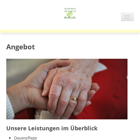
NAVIG
AN/AU
START
SZB
Angebot
STATIONÄRE PFLEGE
TAGESPFLEGE
ÜBER UNS
Unsere Leistungen im Überblick
Dauerpflege