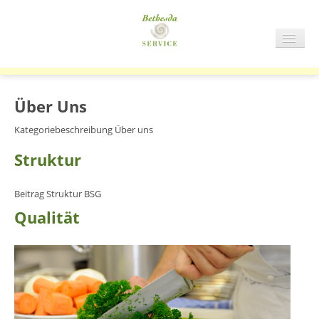
NAVIG
AN/AU
START
BSG
Über Uns
GASTRONOMIE
Kategoriebeschreibung Über uns
SERVICE
Struktur
ÜBER UNS
Beitrag Struktur BSG
Qualität