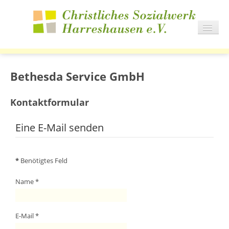
NAVIG
AN/AU
START
DIENSTE
Bethesda Service GmbH
WOHNEN
KARRIERE
Kontaktformular
AKTUELLES
Eine E-Mail senden
IMPRESSIONEN
*
Benötigtes Feld
Name
*
E-Mail
*