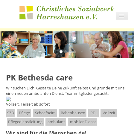
NAVIG
AN/AU
START
DIENSTE
WOHNEN
KARRIERE
AKTUELLES
PK Bethesda care
IMPRESSIONEN
Wir suchen Dich. Gestalte Deine Zukunft selbst und gründe mit uns
einen neuen ambulanten Dienst. Teammitglieder gesucht.
Vollzeit, Teilzeit
ab sofort
SZB
Pflege
Schaafheim
Babenhausen
PDL
Vollzeit
Pflegedienstleitung
ambulant
mobiler Dienst
Wir sind für die Menschen da!