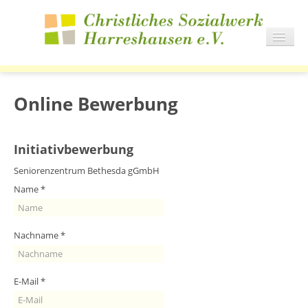
NAVIG
AN/AU
START
DIENSTE
Online Bewerbung
WOHNEN
KARRIERE
Initiativbewerbung
AKTUELLES
Seniorenzentrum Bethesda gGmbH
IMPRESSIONEN
Name
*
Nachname
*
E-Mail
*