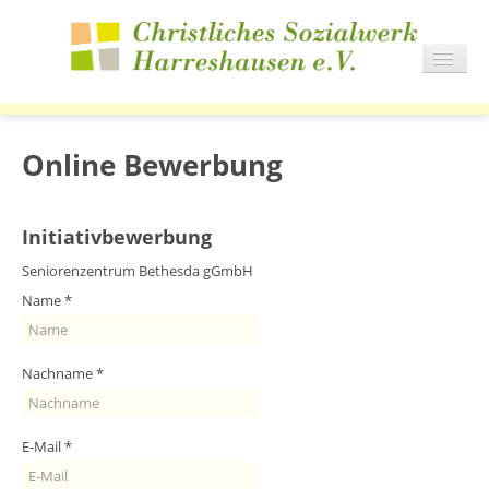
NAVIG
AN/AU
START
DIENSTE
Online Bewerbung
WOHNEN
KARRIERE
Initiativbewerbung
AKTUELLES
Seniorenzentrum Bethesda gGmbH
IMPRESSIONEN
Name
*
Nachname
*
E-Mail
*