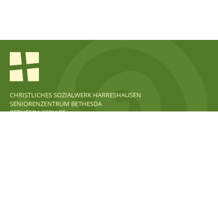
CHRISTLICHES SOZIALWERK HARRESHAUSEN
SENIORENZENTRUM BETHESDA
BETHESDA SERVICE
KONTAKT
KARRIERE
IMPRESSUM
DATENSCHUTZ
Christliches Sozialwerk Harreshausen e.V.
| Am Obertor 40A |
64832 Babenhausen