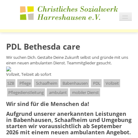
NAVIG
AN/AU
START
DIENSTE
PDL Bethesda care
WOHNEN
Wir suchen Dich. Gestalte Deine Zukunft selbst und gründe mit uns
KARRIERE
einen neuen ambulanten Dienst. Teammitglieder gesucht.
AKTUELLES
Vollzeit, Teilzeit
ab sofort
IMPRESSIONEN
SZB
Pflege
Schaafheim
Babenhausen
PDL
Vollzeit
Pflegedienstleitung
ambulant
mobiler Dienst
Wir sind für die Menschen da!
Aufgrund unserer anerkannten Leistungen
in Babenhausen, Schaafheim und Umgebung
starten wir voraussichtlich ab September
2026 mit einem neuen ambulanten Angebot.